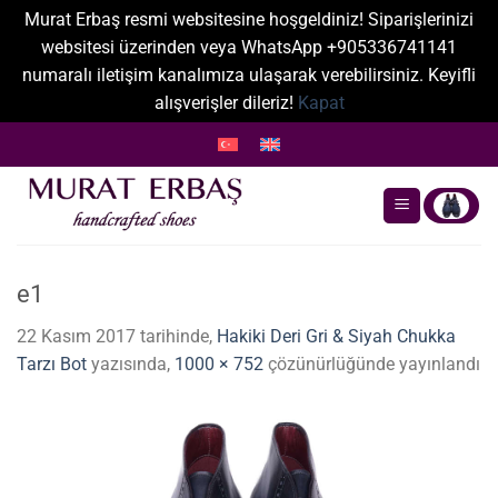
Murat Erbaş resmi websitesine hoşgeldiniz! Siparişlerinizi
websitesi üzerinden veya WhatsApp +905336741141
numaralı iletişim kanalımıza ulaşarak verebilirsiniz. Keyifli
alışverişler dileriz!
Kapat
İçeriğe
atla
e1
22 Kasım 2017
tarihinde,
Hakiki Deri Gri & Siyah Chukka
Tarzı Bot
yazısında,
1000 × 752
çözünürlüğünde yayınlandı