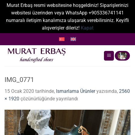
Murat Erbaş resmi websitesine hoşgeldiniz! Siparişlerinizi
websitesi üzerinden veya WhatsApp +905336741141
numaralı iletişim kanalımıza ulaşarak verebilirsiniz. Keyifli
alışverişler dileriz!
Kapat
İçeriğe
atla
IMG_0771
15 Ocak 2020
tarihinde,
Ismarlama Ürünler
yazısında,
2560
× 1920
çözünürlüğünde yayınlandı