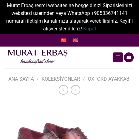
Murat Erbaş resmi websitesine hoşgeldiniz! Siparişlerinizi
websitesi üzerinden veya WhatsApp +905336741141
numaralı iletişim kanalımıza ulaşarak verebilirsiniz. Keyifli
alışverişler dileriz!
Kapat
İçeriğe
atla
ANA SAYFA
/
KOLEKSIYONLAR
/
OXFORD AYAKKABI