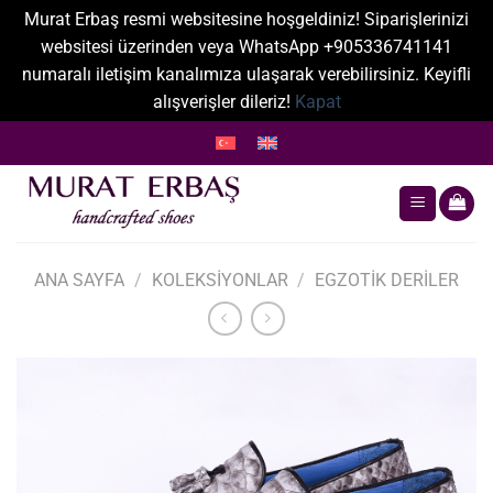
Murat Erbaş resmi websitesine hoşgeldiniz! Siparişlerinizi
websitesi üzerinden veya WhatsApp +905336741141
numaralı iletişim kanalımıza ulaşarak verebilirsiniz. Keyifli
alışverişler dileriz!
Kapat
İçeriğe
atla
ANA SAYFA
/
KOLEKSIYONLAR
/
EGZOTIK DERILER