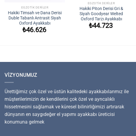
EGZOTIK DERILER
EGZOTIK DERILER
Hakiki Piton Derisi Gri &
Hakiki Timsah ve Dana Derisi
Siyah Goodyear Welted
Duble Tabanlı Antrasit Siyah
Oxford Tarzı Ayakkabı
Oxford Ayakkabı
₺
44.723
₺
46.626
VIZYONUMUZ
Ürettiğimiz çok özel ve üstün kalitedeki ayakkabılarımız ile
müşterilerimizin de kendilerini çok özel ve ayrıcalıklı
hissetmesini sağlamak ve küresel bilinirliğimizi artırarak
dünyanın en saygıdeğer el yapımı ayakkabı üreticisi
konumuna gelmek