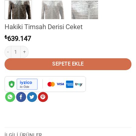
Hakiki Timsah Derisi Ceket
₺
639.147
Hakiki Timsah Derisi Ceket adet
SEPETE EKLE
İLGILI ÜRÜNLER