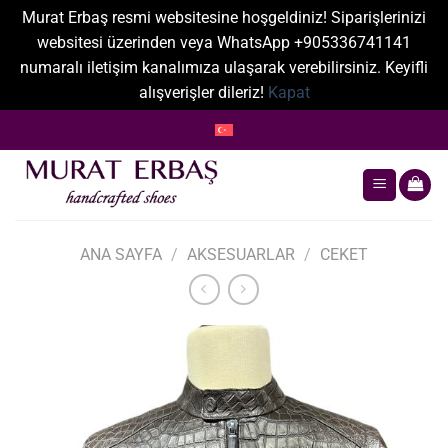
Murat Erbaş resmi websitesine hoşgeldiniz! Siparişlerinizi
websitesi üzerinden veya WhatsApp +905336741141
numaralı iletişim kanalımıza ulaşarak verebilirsiniz. Keyifli
alışverişler dileriz!
Kapat
İçeriğe
atla
ANA SAYFA
/
AKSESUARLAR
/
CEKET