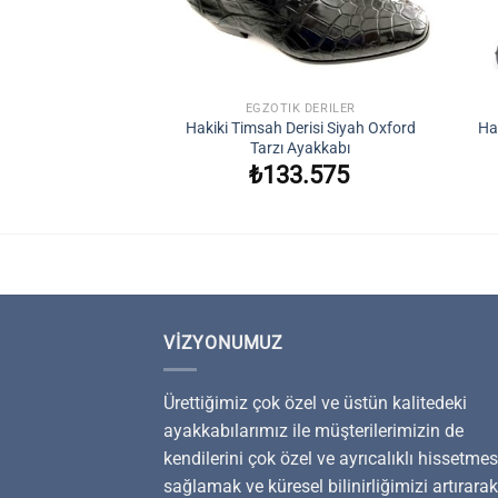
+
+
OT
EGZOTIK DERILER
risi Naturel Renk
Hakiki Timsah Derisi Siyah Oxford
Ha
lse Bot
Tarzı Ayakkabı
.596
₺
133.575
VIZYONUMUZ
Ürettiğimiz çok özel ve üstün kalitedeki
ayakkabılarımız ile müşterilerimizin de
kendilerini çok özel ve ayrıcalıklı hissetmes
sağlamak ve küresel bilinirliğimizi artırarak