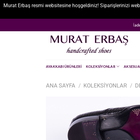
Murat Erbaş resmi websitesine hoşgeldiniz! Siparişlerinizi web
İçeriğe
İad
atla
AYAKKABI ÜRÜNLERI
KOLEKSIYONLAR
AKSESUA
ANA SAYFA
/
KOLEKSIYONLAR
/
D