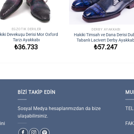
+
EGZOTIK DERILER
DERBY AYAKKABI
kiki Devekuşu Derisi Mor Oxford
Hakiki Timsah ve Dana Derisi Du
Tarzı Ayakkabı
Tabanlı Lacivert Derby Ayakkab
₺
36.733
₺
57.247
BIZI TAKIP EDIN
MU
Sosyal Medya hesaplarımızdan da bize
TEL
ulaşabilirsiniz.
ini
FAK