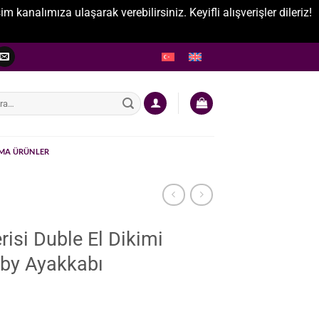
nalımıza ulaşarak verebilirsiniz. Keyifli alışverişler dileriz!
:
MA ÜRÜNLER
isi Duble El Dikimi
rby Ayakkabı