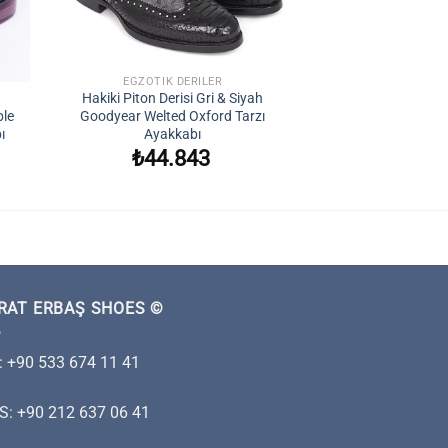
+
EGZOTIK DERILER
Hakiki Piton Derisi Gri & Siyah
ble
Goodyear Welted Oxford Tarzı
ı
Ayakkabı
₺
44.843
RAT ERBAŞ SHOES ©
: +90 533 674 11 41
S: +90 212 637 06 41