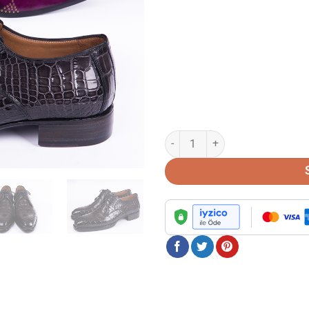
Hakiki Timsah Derisi Duble El Diki