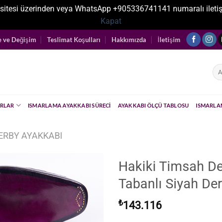
sitesi üzerinden veya WhatsApp +905336741141 numaralı iletişim ka
Kapat
e ve Değişim
Teslimat Koşulları
Hakkımızda
İletişim
Ara
RLAR
ISMARLAMA AYAKKABI SÜRECI
AYAKKABI ÖLÇÜ TABLOSU
ISMARLA
ERBY AYAKKABI
Hakiki Timsah Der
Tabanlı Siyah De
₺
143.116