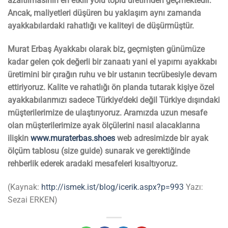
azaltılmasının en etkili yolu toplu üretimden geçmektedir.
Ancak, maliyetleri düşüren bu yaklaşım aynı zamanda
ayakkabılardaki rahatlığı ve kaliteyi de düşürmüştür.
Murat Erbaş Ayakkabı olarak biz, geçmişten günümüze
kadar gelen çok değerli bir zanaatı yani el yapımı ayakkabı
üretimini bir çırağın ruhu ve bir ustanın tecrübesiyle devam
ettiriyoruz. Kalite ve rahatlığı ön planda tutarak kişiye özel
ayakkabılarımızı sadece Türkiye’deki değil Türkiye dışındaki
müşterilerimize de ulaştırıyoruz. Aramızda uzun mesafe
olan müşterilerimize ayak ölçülerini nasıl alacaklarına
ilişkin
www.muraterbas.shoes
web adresimizde bir ayak
ölçüm tablosu (size guide) sunarak ve gerektiğinde
rehberlik ederek aradaki mesafeleri kısaltıyoruz.
(Kaynak:
http://ismek.ist/blog/icerik.aspx?p=993
Yazı:
Sezai ERKEN)