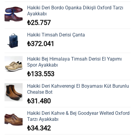
Hakiki Deri Bordo Opanka Dikişli Oxford Tarzı
Ayakkabı
₺
25.757
Hakiki Timsah Derisi Çanta
₺
372.041
Hakiki Bej Himalaya Timsah Derisi El Yapımı
Spor Ayakkabı
₺
133.553
Hakiki Deri Kahverengi El Boyaması Küt Burunlu
Chealse Bot
₺
31.480
Hakiki Deri Kahve & Bej Goodyear Welted Oxford
Tarzı Ayakkabı
₺
34.342