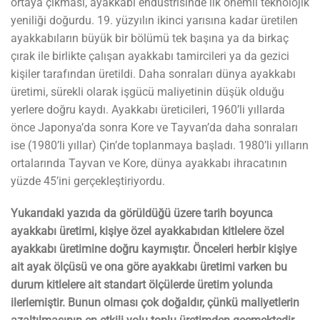
ortaya çıkması, ayakkabı endüstrisinde ilk önemli teknolojik
yeniliği doğurdu. 19. yüzyılın ikinci yarısına kadar üretilen
ayakkabıların büyük bir bölümü tek başına ya da birkaç
çırak ile birlikte çalışan ayakkabı tamircileri ya da gezici
kişiler tarafından üretildi. Daha sonraları dünya ayakkabı
üretimi, sürekli olarak işgücü maliyetinin düşük olduğu
yerlere doğru kaydı. Ayakkabı üreticileri, 1960’li yıllarda
önce Japonya’da sonra Kore ve Tayvan’da daha sonraları
ise (1980’li yıllar) Çin’de toplanmaya başladı. 1980’li yılların
ortalarında Tayvan ve Kore, dünya ayakkabı ihracatının
yüzde 45’ini gerçekleştiriyordu.
Yukarıdaki yazıda da görüldüğü üzere tarih boyunca
ayakkabı üretimi, kişiye özel ayakkabıdan kitlelere özel
ayakkabı üretimine doğru kaymıştır. Önceleri herbir kişiye
ait ayak ölçüsü ve ona göre ayakkabı üretimi varken bu
durum kitlelere ait standart ölçülerde üretim yolunda
ilerlemiştir. Bunun olması çok doğaldır, çünkü maliyetlerin