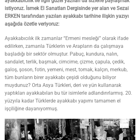
ayakkabıcılık ile ilgili güzel yazıları da sizlerle paylaşmak
istiyoruz. İsmek El Sanatları Dergisinde yer alan ve Sezai
ERKEN tarafından yazılan ayakkabı tarihine ilişkin yazıyı
aşağıda özetle veriyoruz:
Ayakkabıcılık ilk zamanlar “Ermeni mesleği” olarak ifade
edilirken, zamanla Türklerin ve Arapların da çalışmaya
başladığı bir sektör olmuştur. Pabuç, kundura, nalın,
sandalet, terlik, başmak, cimcime, çizme, çapula, çedik,
galoş, şoson, fotin, yemeni, mest, tomak, kalçın, merkub,
tüm bunların birer ayakkabı çeşidi olduğunu biliyor
muydunuz? Orta Asya Türkleri, deri ve yün kullanarak
yaptıkları ayakkabıları bu tür isimlerle adlandırırlarmış. 20.
yüzyıla kadar Türklerde ayakkabı yapımı tamamen el
işçiliğine dayanıyormuş.